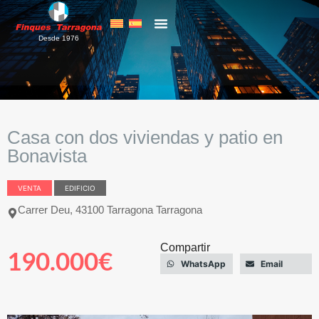
Desde 1976
Casa con dos viviendas y patio en
Bonavista
VENTA
EDIFICIO
Carrer Deu, 43100 Tarragona Tarragona
Compartir
190.000€
WhatsApp
Email