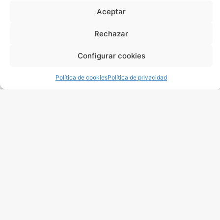
Aceptar
Rechazar
Finques Tarragona se fundó hace más de 45 años en el
corazón de Tarragona, en la Rambla Nova n18, bajos.
Configurar cookies
Somos una empresa familiar con excelente equipo.
Política de cookies
Política de privacidad
Rambla Nova 18
977 25 20 52
informa@finquestarragona.com
Home
¿Quiénes somos?
Inmuebles
Administración de Alquiler
Vender / Alquilar