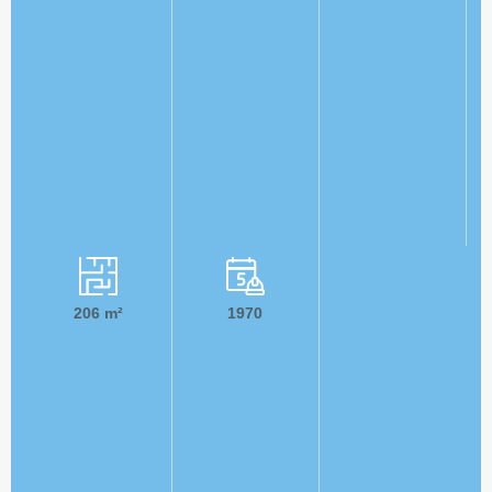
206
m²
1970