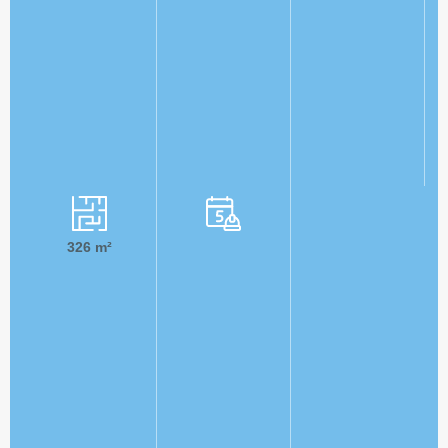
326
m²