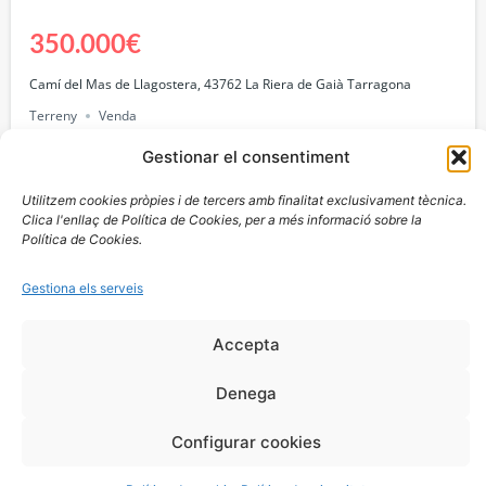
350.000€
Camí del Mas de Llagostera, 43762 La Riera de Gaià Tarragona
Terreny
Venda
Gestionar el consentiment
Utilitzem cookies pròpies i de tercers amb finalitat exclusivament tècnica.
Clica l'enllaç de Política de Cookies, per a més informació sobre la
Política de Cookies.
Gestiona els serveis
Accepta
Finques Tarragona es va fundar fa 50 anys en el cor de
Denega
Tarragona, en la Rambla Nova n18, baixos. Som una
empresa familiar amb un excel·lent equip.
Configurar cookies